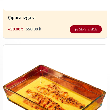
Çipura ızgara
450.00 ₺
550.00 ₺
SEPETE EKLE