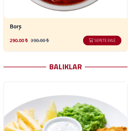
Borş
290.00 ₺
390.00 ₺
SEPETE EKLE
BALIKLAR