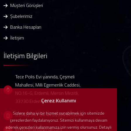
Müşteri Görüşleri
Şubelerimiz
Banka Hesapları
İletişim
İletişim Bilgileri
Tece Polis Evi yanında, Çeşmeli
Mahallesi, Milli Egemenlik Caddesi,
NO:16-G, Erdemli, Mersin Mezitli,
Çerez Kullanımı
33730 Erdemli/Mersin
Sizlere daha iyi bir hizmet sunabilmek için sitemizde
0 (542) 541 54 44
(0)3243412244
çerezlerden faydalanıyoruz. Sitemizi kullanmaya devam
ederek çerezleri kullanmamıza izin vermiş olursunuz. Detaylı
eiffelmersin@gmail.com