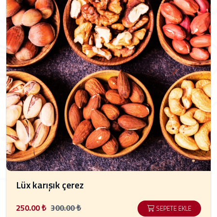
Lüx karışık çerez
250.00 ₺
300.00 ₺
SEPETE EKLE