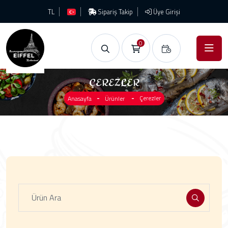
TL
Sipariş Takip
Üye Girişi
0
ÇEREZLER
Çerezler
Anasayfa
Ürünler