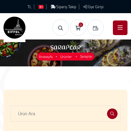
TL
Sipariş Takip
Üye Girişi
0
ŞARAPLAR
Şaraplar
Anasayfa
Ürünler