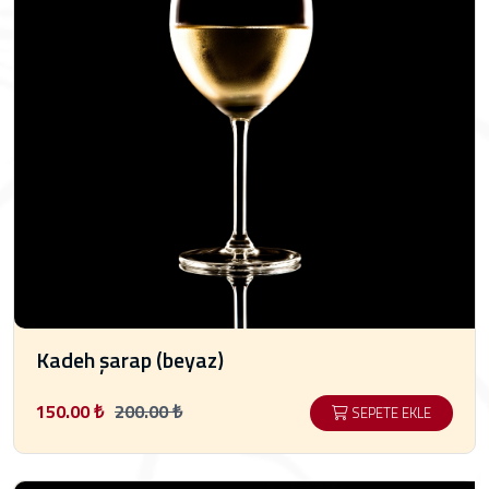
Kadeh şarap (beyaz)
150.00 ₺
200.00 ₺
SEPETE EKLE