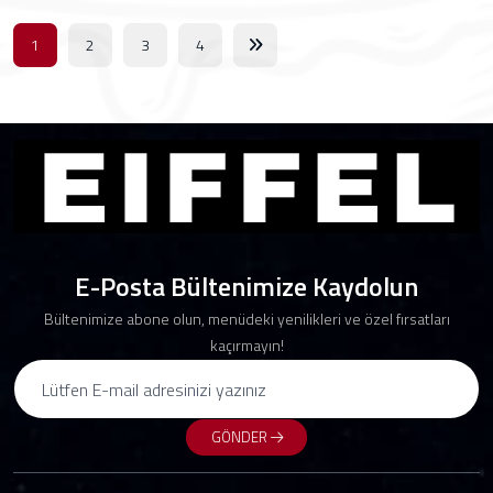
1
2
3
4
E-Posta Bültenimize Kaydolun
Bültenimize abone olun, menüdeki yenilikleri ve özel fırsatları
kaçırmayın!
GÖNDER