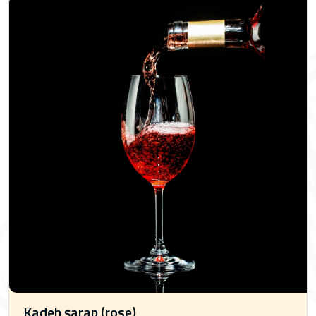
Kadeh şarap (rose)