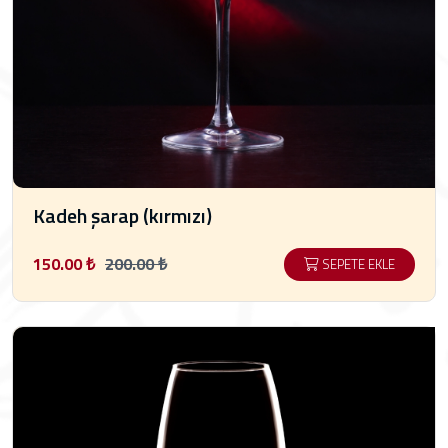
Kadeh şarap (kırmızı)
150.00 ₺
200.00 ₺
SEPETE EKLE