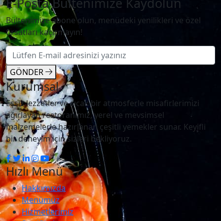
E-Posta Bültenimize Kaydolun
Bültenimize abone olun, menüdeki yenilikleri ve özel
fırsatları kaçırmayın!
GÖNDER
Kurumsal
Eşsiz lezzetler ve sıcak bir atmosferle misafirlerimizi
ağırlayan restoranımız, yerel ve mevsimsel
malzemelerle hazırlanan çeşitli yemekler sunar. Keyifli
bir deneyim için sizleri bekliyoruz.
Hızlı Menü
Hakkımızda
Menümüz
Hizmetlerimiz