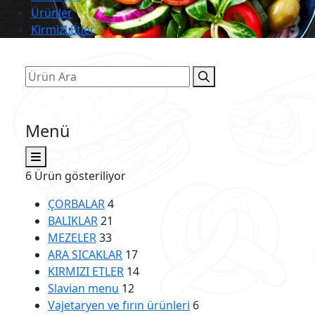
Ürünler
Kirmizi Etler
Menü
6 Ürün gösteriliyor
ÇORBALAR
4
BALIKLAR
21
MEZELER
33
ARA SICAKLAR
17
KIRMIZI ETLER
14
Slavian menu
12
Vajetaryen ve fırın ürünleri
6