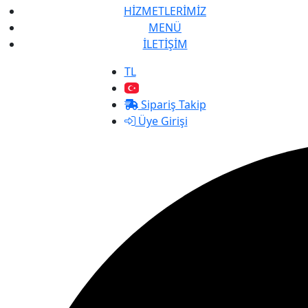
HİZMETLERİMİZ
MENÜ
İLETİŞİM
TL
Sipariş Takip
Üye Girişi