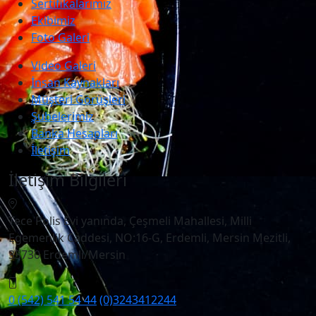
Sertifikalarımız
Ekibimiz
Foto Galeri
Video Galeri
İnsan Kaynakları
Müşteri Görüşleri
Şubelerimiz
Banka Hesapları
İletişim
İletişim Bilgileri
Tece Polis Evi yanında, Çeşmeli Mahallesi, Milli
Egemenlik Caddesi, NO:16-G, Erdemli, Mersin Mezitli,
33730 Erdemli/Mersin
0 (542) 541 54 44
(0)3243412244