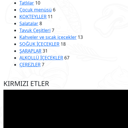
Tatlılar
10
Çocuk menüsü
6
KOKTEYLLER
11
Salatalar
8
Tavuk Çeşitleri
7
Kahveler ve sıcak içecekler
13
SOĞUK İÇECEKLER
18
ŞARAPLAR
31
ALKOLLÜ İÇECEKLER
67
ÇEREZLER
7
KIRMIZI ETLER