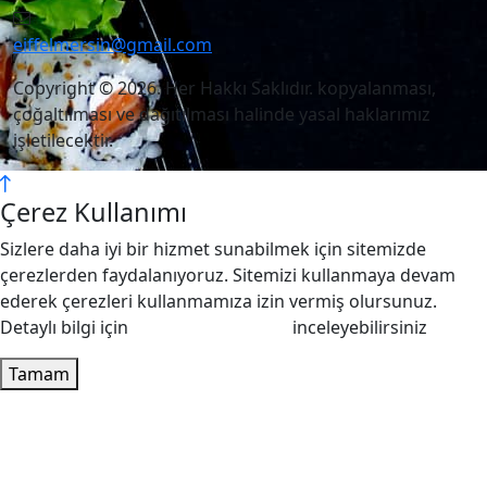
eiffelmersin@gmail.com
Copyright © 2026. Her Hakkı Saklıdır. kopyalanması,
çoğaltılması ve dağıtılması halinde yasal haklarımız
işletilecektir.
Çerez Kullanımı
Sizlere daha iyi bir hizmet sunabilmek için sitemizde
çerezlerden faydalanıyoruz. Sitemizi kullanmaya devam
ederek çerezleri kullanmamıza izin vermiş olursunuz.
Detaylı bilgi için
Çerez Politikamızı
inceleyebilirsiniz
Tamam