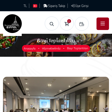
TL
Sipariş Takip
Üye Girişi
0
Bayi Toplantıları
Bayi Toplantıları
Anasayfa
Hi̇zmetleri̇mi̇z