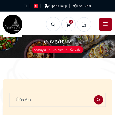
TL
Sipariş Takip
Üye Girişi
0
ÇORBALAR
Çorbalar
Anasayfa
Ürünler