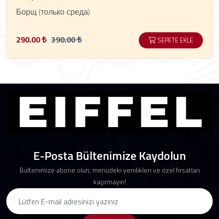
Борщ (только среда)
290.00 ₺
390.00 ₺
SEPETE EKLE
E-Posta Bültenimize Kaydolun
Bültenimize abone olun, menüdeki yenilikleri ve özel fırsatları
kaçırmayın!